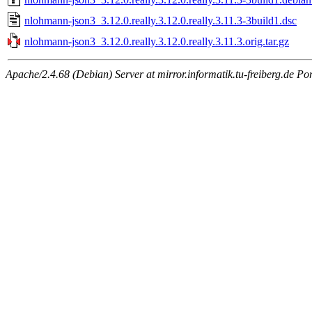
nlohmann-json3_3.12.0.really.3.12.0.really.3.11.3-3build1.dsc
nlohmann-json3_3.12.0.really.3.12.0.really.3.11.3.orig.tar.gz
Apache/2.4.68 (Debian) Server at mirror.informatik.tu-freiberg.de Po